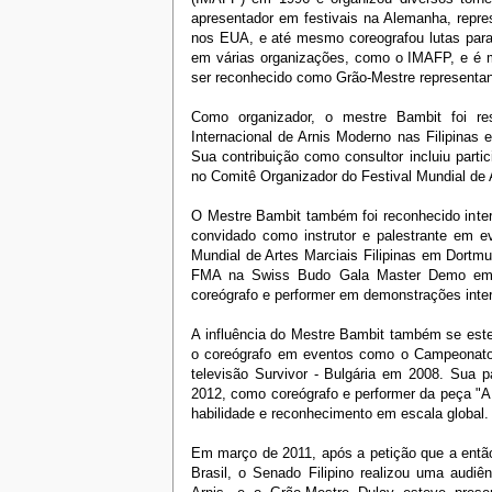
apresentador em festivais na Alemanha, repre
nos EUA, e até mesmo coreografou lutas para 
em várias organizações, como o IMAFP, e é m
ser reconhecido como Grão-Mestre representant
Como organizador, o mestre Bambit foi r
Internacional de Arnis Moderno nas Filipinas
Sua contribuição como consultor incluiu partic
no Comitê Organizador do Festival Mundial de A
O Mestre Bambit também foi reconhecido inter
convidado como instrutor e palestrante em ev
Mundial de Artes Marciais Filipinas em Dortm
FMA na Swiss Budo Gala Master Demo em B
coreógrafo e performer em demonstrações inter
A influência do Mestre Bambit também se este
o coreógrafo em eventos como o Campeonato
televisão Survivor - Bulgária em 2008. Sua p
2012, como coreógrafo e performer da peça "A
habilidade e reconhecimento em escala global.
Em março de 2011, após a petição que a então
Brasil, o Senado Filipino realizou uma audiê