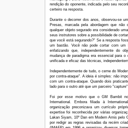
rendição do oponente, indicada pelo seu recon
certeiro na resposta.
Durante o decorrer dos anos, observou-se u
Presas, marcada pela abordagem que não di
qualquer objeto segurado era considerado u
seus instrutores sobre a possibilidade de cort
que você está segurando?" Se a resposta fosse
um bastão. Você não pode cortar com um bas
enfatizando que, independentemente do ob
mudança de paradigma era essencial para o 
unificada e eficaz das técnicas, independente
Independentemente de tudo, o cerne do Modern 
por contra-ataque". A ideia é simples: não im
com um contra-ataque. Quando dois praticant
lado para o outro até que um parceiro "capture"
Foi por esse motivo que o GM Bambit no
International. Embora filiada à Internatio
organização preconizava um currículo próp
expertise foi reconhecida por várias organiz
Lakan Siyam, 10º Dan em Modern Arnis pelo G
por redigir as regras revisadas da recém cria
(IMAFP) em 1996 e organizou diversos torneio