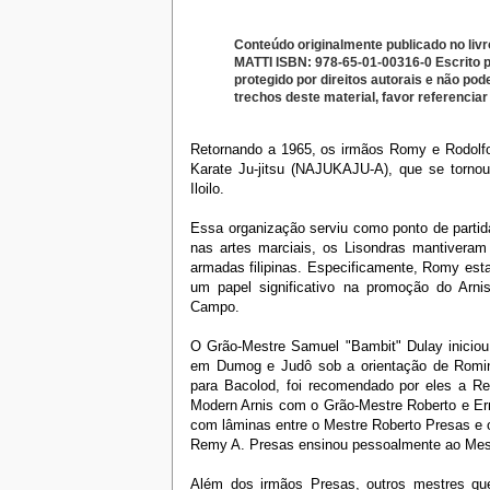
Conteúdo originalmente publicado no l
MATTI
ISBN: 978-65-01-00316-0 Escrito 
protegido por direitos autorais e não pod
trechos deste material, favor referenci
Retornando a 1965, os irmãos Romy e Rodolfo
Karate Ju-jitsu (NAJUKAJU-A), que se tornou
Iloilo.
Essa organização serviu como ponto de partid
nas artes marciais, os Lisondras mantiveram 
armadas filipinas. Especificamente, Romy est
um papel significativo na promoção do Arn
Campo.
O Grão-Mestre Samuel "Bambit" Dulay iniciou
em Dumog e Judô sob a orientação de Roming
para Bacolod, foi recomendado por eles a R
Modern Arnis com o Grão-Mestre Roberto e E
com lâminas entre o Mestre Roberto Presas e o
Remy A. Presas ensinou pessoalmente ao Mestr
Além dos irmãos Presas, outros mestres qu