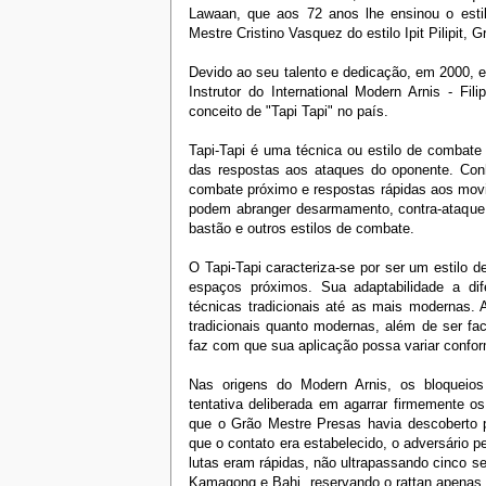
Lawaan, que aos 72 anos lhe ensinou o esti
Mestre Cristino Vasquez do estilo Ipit Pilipit,
Devido ao seu talento e dedicação, em 2000, 
Instrutor do International Modern Arnis - Fi
conceito de "Tapi Tapi" no país.
Tapi-Tapi é uma técnica ou estilo de combate
das respostas aos ataques do oponente. Conhe
combate próximo e respostas rápidas aos movi
podem abranger desarmamento, contra-ataque
bastão e outros estilos de combate.
O Tapi-Tapi caracteriza-se por ser um estilo 
espaços próximos. Sua adaptabilidade a di
técnicas tradicionais até as mais modernas. 
tradicionais quanto modernas, além de ser faci
faz com que sua aplicação possa variar confor
Nas origens do Modern Arnis, os bloqueios
tentativa deliberada em agarrar firmemente o
que o Grão Mestre Presas havia descoberto
que o contato era estabelecido, o adversário p
lutas eram rápidas, não ultrapassando cinco 
Kamagong e Bahi, reservando o rattan apenas p