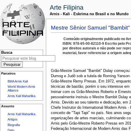
Arte Filipina
Arnis - Kali - Eskrima no Brasil e no Mundo
Mestre Sênior Samuel "Bambit"
Conteúdo originalmente publicado no
ISBN: 978-65-00-82110-9
Escrito pelo Pr
por direitos autorais e não pode ser repr
Busca
material, favor referenciar a origem ad
Grão-Mestre Samuel "Bambit" Dulay começou s
Parceiros
Dumog e Judô sob a tutela de Roming Yanson 
Grão-Mestre Remy Presas. Em 1972, enquanto 
BMA Arnis Kali
técnicas de bastão, porém o seu interesse em
World Modern Arnis
Alliance
treinar com os Grão-Mestres Roberto e Ernest
Arnis Kali Maharlika
pessoalmente instruiu o Mestre Bambit Dulay e
Arnis. Devido ao seu talento e dedicação, em 
Assunto
Chefe Instrutor do International Modern Arnis -
conceito de "Tapi Tapi" no país. Nos anos segui
Arnis Kali Maharlika
organizações de artes marciais, culminando 
Artigos
Arnis pelo Grão-Mestre Roberto Presas em 2017.
Biografia
Federação Internacional de Modern Arnis das F
Datu