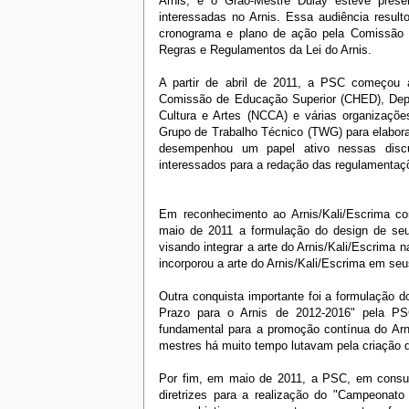
Arnis, e o Grão-Mestre Dulay esteve prese
interessadas no Arnis. Essa audiência result
cronograma e plano de ação pela Comissão d
Regras e Regulamentos da Lei do Arnis.
A partir de abril de 2011, a PSC começou 
Comissão de Educação Superior (CHED), Dep
Cultura e Artes (NCCA) e várias organizaçõ
Grupo de Trabalho Técnico (TWG) para elabora
desempenhou um papel ativo nessas discu
interessados para a redação das regulamentaç
Em reconhecimento ao Arnis/Kali/Escrima co
maio de 2011 a formulação do design de seu 
visando integrar a arte do Arnis/Kali/Escrima 
incorporou a arte do Arnis/Kali/Escrima em s
Outra conquista importante foi a formulação 
Prazo para o Arnis de 2012-2016" pela P
fundamental para a promoção contínua do Arn
mestres há muito tempo lutavam pela criação 
Por fim, em maio de 2011, a PSC, em consult
diretrizes para a realização do "Campeonato 